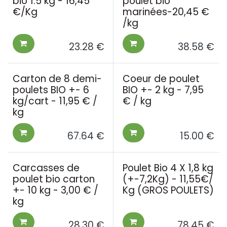
bio 1.5 kg - 16,45
poulet bio
€/Kg
marinées-20,45 €
/kg
23.28
€
38.58
€
Carton de 8 demi-
Coeur de poulet
poulets BIO +- 6
BIO +- 2 kg - 7,95
kg/cart - 11,95 € /
€ / kg
kg
67.64
€
15.00
€
Carcasses de
Poulet Bio 4 X 1,8 kg
poulet bio carton
(+-7,2Kg) - 11,55€/
+- 10 kg - 3,00 € /
Kg (GROS POULETS)
kg
28.30
€
78.45
€