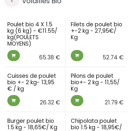
Volailles Bio
Poulet bio 4 X 1.5
Filets de poulet bio
kg (6 kg) - €11.55/
+-2 kg - 27,95€/
kg(POULETS
Kg
MOYENS)
65.38
€
52.74
€
Cuisses de poulet
Pilons de poulet
bio +- 2 kg- 13,95
bio+- 2 kg - 11,55/
€ / kg
Kg
26.32
€
21.79
€
Burger poulet bio
Chipolata poulet
1.5 kg - 18,65€/ Kg
bio 1.5 kg - 18,95€/