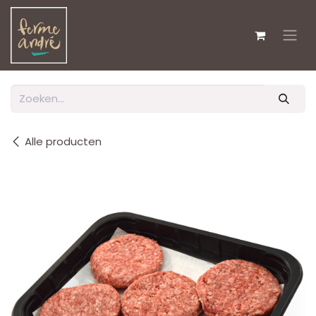
Overslaan naar inhoud
Alle producten