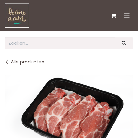
Overslaan naar inhoud
Alle producten