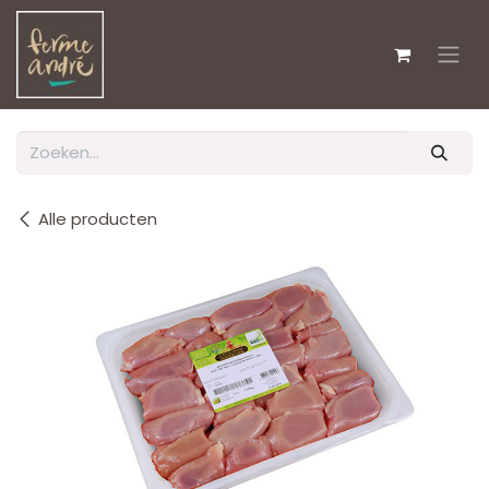
Overslaan naar inhoud
Alle producten