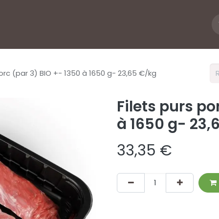
e André
Commander
Allergènes
Video
Aide
porc (par 3) BIO +- 1350 à 1650 g- 23,65 €/kg
Filets purs po
à 1650 g- 23,
33,35
€