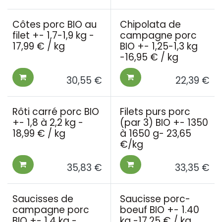
Côtes porc BIO au
Chipolata de
filet +- 1,7-1,9 kg -
campagne porc
17,99 € / kg
BIO +- 1,25-1,3 kg
-16,95 € / kg
30,55
€
22,39
€
Rôti carré porc BIO
Filets purs porc
+- 1,8 à 2,2 kg -
(par 3) BIO +- 1350
18,99 € / kg
à 1650 g- 23,65
€/kg
35,83
€
33,35
€
Saucisses de
Saucisse porc-
campagne porc
boeuf BIO +- 1.40
BIO +- 1.4 kg -
kg -17,25 € / kg