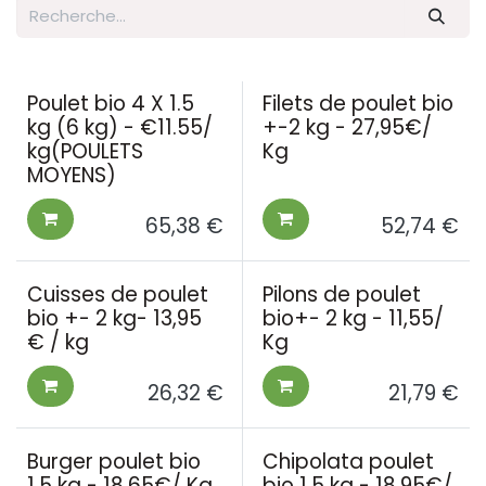
Poulet bio 4 X 1.5
Filets de poulet bio
kg (6 kg) - €11.55/
+-2 kg - 27,95€/
kg(POULETS
Kg
MOYENS)
65,38
€
52,74
€
Cuisses de poulet
Pilons de poulet
bio +- 2 kg- 13,95
bio+- 2 kg - 11,55/
€ / kg
Kg
26,32
€
21,79
€
Burger poulet bio
Chipolata poulet
1.5 kg - 18,65€/ Kg
bio 1.5 kg - 18,95€/