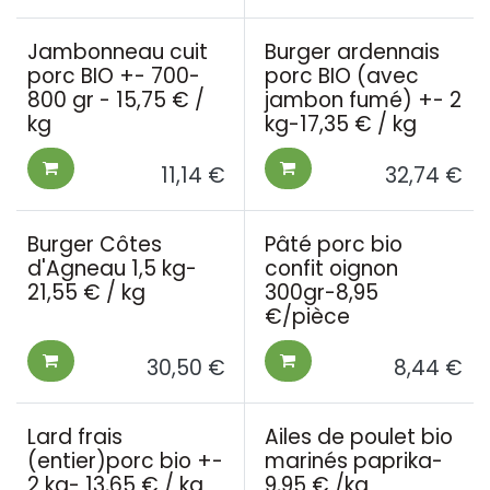
Jambonneau cuit
Burger ardennais
porc BIO +- 700-
porc BIO (avec
800 gr - 15,75 € /
jambon fumé) +- 2
kg
kg-17,35 € / kg
11,14
€
32,74
€
Burger Côtes
Pâté porc bio
d'Agneau 1,5 kg-
confit oignon
21,55 € / kg
300gr-8,95
€/pièce
30,50
€
8,44
€
Lard frais
Ailes de poulet bio
(entier)porc bio +-
marinés paprika-
2 kg- 13,65 € / kg
9,95 € /kg