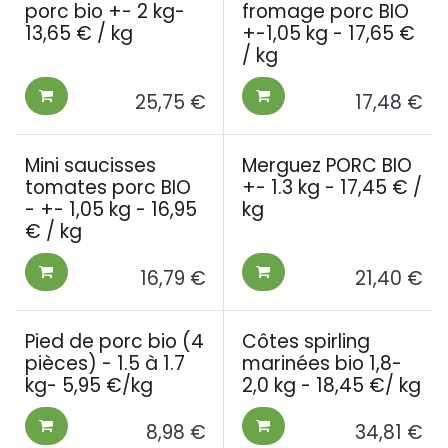
porc bio +- 2 kg-
fromage porc BIO
13,65 € / kg
+-1,05 kg - 17,65 €
/ kg
25,75
€
17,48
€
Mini saucisses
Merguez PORC BIO
tomates porc BIO
+- 1.3 kg - 17,45 € /
- +- 1,05 kg - 16,95
kg
€ / kg
16,79
€
21,40
€
Pied de porc bio (4
Côtes spirling
pièces) - 1.5 à 1.7
marinées bio 1,8-
kg- 5,95 €/kg
2,0 kg - 18,45 €/ kg
8,98
€
34,81
€