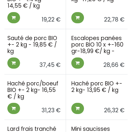
14,55 € / kg
19,22
€
22,78
€
Sauté de porc BIO
Escalopes panées
+- 2 kg - 19,85 € /
porc BIO 10 x +-160
kg
gr-18,99 €/ kg -
37,45
€
28,66
€
Haché porc/boeuf
Haché porc BIO +-
BIO +- 2 kg- 16,55
2 kg- 13,95 € / kg
€ / kg
31,23
€
26,32
€
Lard frais tranché
Mini saucisses