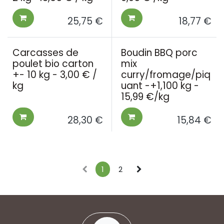
25,75
€
18,77
€
Carcasses de
Boudin BBQ porc
poulet bio carton
mix
+- 10 kg - 3,00 € /
curry/fromage/piq
kg
uant -+1,100 kg -
15,99 €/kg
28,30
€
15,84
€
1
2