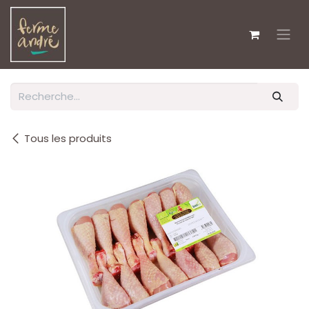
Se rendre au contenu
Tous les produits