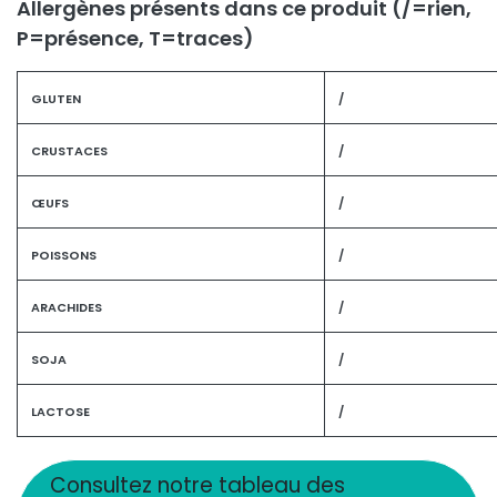
Allergènes présents dans ce produit (/=rien,
P=présence, T=traces)
GLUTEN
/
CRUSTACES
/
ŒUFS
/
POISSONS
/
ARACHIDES
/
SOJA
/
LACTOSE
/
Consultez notre tableau des