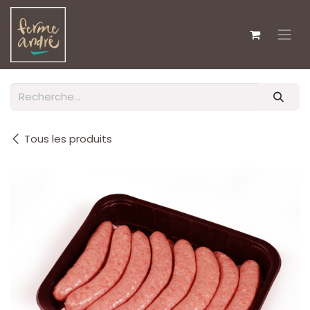
Se rendre au contenu
Tous les produits